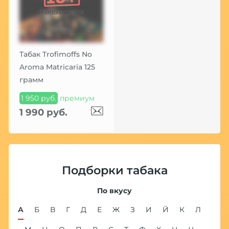
Табак Trofimoffs No
Aroma Matricaria 125
грамм
1 950 руб.
премиум
1 990 руб.
Подборки табака
По вкусу
А
Б
В
Г
Д
Е
Ж
З
И
Й
К
Л