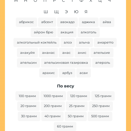
М
Н
О
П
Р
С
Т
Ф
Х
Ц
Ч
Ш
Щ
Э
Ю
Я
абрикос
абсент
авокадо
аджика
айва
ба
айрон брю
акация
алкоголь
алкогольный коктейль
алоэ
алыча
амаретто
анакуйя
ананас
анас
анис
апельсие
апельсин
апельсиновая газировка
апероль
арахис
арбуз
асаи
По весу
100 грамм
1000 грамм
120 грамм
125 грамм
20 грамм
200 грамм
25 грамм
250 грамм
30 грамм
40 грамм
50 грамм
500 грамм
60 грамм