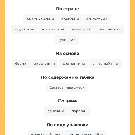
По стране
американский
арабский
египетский
индийский
иорданский
немецкий
российский
турецкий
На основе
берли
вирджиния
диамантина
сигарный лист
По содержанию табака
бестабачные смеси
По цене
дешевый
дорогой
По виду упаковки
железная банка
картонная коробка