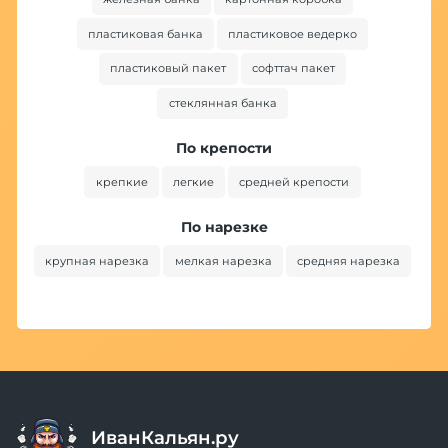
пластиковая банка
пластиковое ведерко
пластиковый пакет
софттач пакет
стеклянная банка
По крепости
крепкие
легкие
средней крепости
По нарезке
крупная нарезка
мелкая нарезка
средняя нарезка
ИванКальян.ру