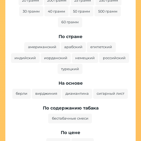
20 грамм
200 грамм
25 грамм
250 грамм
30 грамм
40 грамм
50 грамм
500 грамм
60 грамм
По стране
американский
арабский
египетский
индийский
иорданский
немецкий
российский
турецкий
На основе
берли
вирджиния
диамантина
сигарный лист
По содержанию табака
бестабачные смеси
По цене