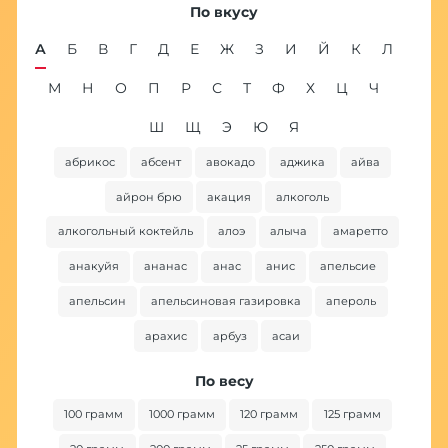
По вкусу
А
Б
В
Г
Д
Е
Ж
З
И
Й
К
Л
М
Н
О
П
Р
С
Т
Ф
Х
Ц
Ч
Ш
Щ
Э
Ю
Я
абрикос
абсент
авокадо
аджика
айва
ба
айрон брю
акация
алкоголь
алкогольный коктейль
алоэ
алыча
амаретто
анакуйя
ананас
анас
анис
апельсие
апельсин
апельсиновая газировка
апероль
арахис
арбуз
асаи
По весу
100 грамм
1000 грамм
120 грамм
125 грамм