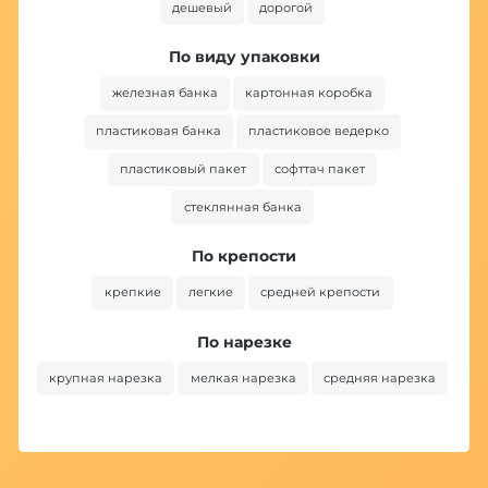
дешевый
дорогой
По виду упаковки
железная банка
картонная коробка
пластиковая банка
пластиковое ведерко
пластиковый пакет
софттач пакет
стеклянная банка
По крепости
крепкие
легкие
средней крепости
По нарезке
крупная нарезка
мелкая нарезка
средняя нарезка