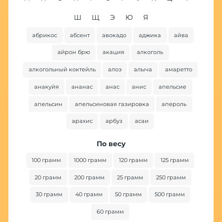
Ш
Щ
Э
Ю
Я
абрикос
абсент
авокадо
аджика
айва
ба
айрон брю
акация
алкоголь
алкогольный коктейль
алоэ
алыча
амаретто
анакуйя
ананас
анас
анис
апельсие
апельсин
апельсиновая газировка
апероль
арахис
арбуз
асаи
По весу
100 грамм
1000 грамм
120 грамм
125 грамм
20 грамм
200 грамм
25 грамм
250 грамм
30 грамм
40 грамм
50 грамм
500 грамм
60 грамм