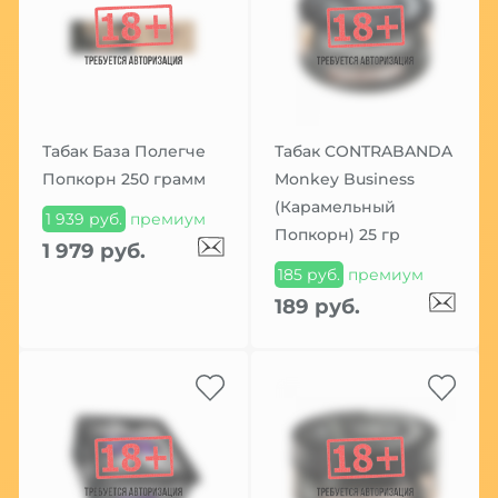
Табак База Полегче
Табак CONTRABANDA
Попкорн 250 грамм
Monkey Business
(Карамельный
1 939 руб.
премиум
Попкорн) 25 гр
1 979 руб.
185 руб.
премиум
189 руб.