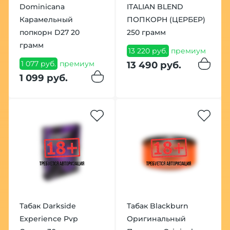
Dominicana
ITALIAN BLEND
Карамельный
ПОПКОРН (ЦЕРБЕР)
попкорн D27 20
250 грамм
грамм
13 220 руб.
премиум
1 077 руб.
премиум
13 490 руб.
1 099 руб.
Табак Darkside
Табак Blackburn
Experience Pvp
Оригинальный