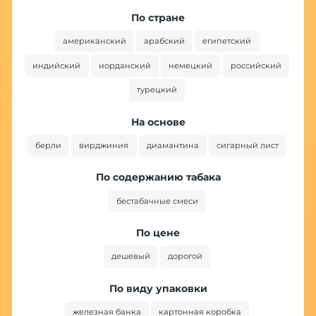
По стране
американский
арабский
египетский
индийский
иорданский
немецкий
российский
турецкий
На основе
берли
вирджиния
диамантина
сигарный лист
По содержанию табака
бестабачные смеси
По цене
дешевый
дорогой
По виду упаковки
железная банка
картонная коробка