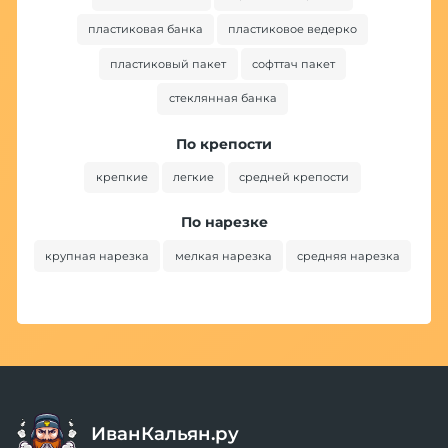
пластиковая банка
пластиковое ведерко
пластиковый пакет
софттач пакет
стеклянная банка
По крепости
крепкие
легкие
средней крепости
По нарезке
крупная нарезка
мелкая нарезка
средняя нарезка
ИванКальян.ру