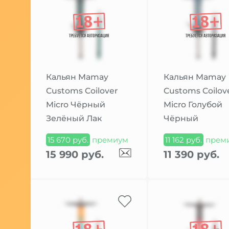
Кальян Mamay
Кальян Mamay
Customs Coilover
Customs Coilov
Micro Чёрный
Micro Голубой
Зелёный Лак
Чёрный
15 670 руб.
премиум
11 162 руб.
прем
15 990 руб.
11 390 руб.