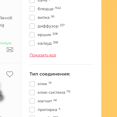
бача
НА ГРАНИ
1542
блюдце
ХУЛИГАН
95
вилка
Revolt
Электронные кальяны
ng
227
диффузор
208
ершик
емиум
358
калауд
7
кейс
Показать все
672
колба
104
колпак
Тип соединения:
137
коннектор
19
клик
104
корзина
115
клик-система
1
мелассоуловитель
46
магнит
1586
мундштук
4
притирка
312
мундштуки
y