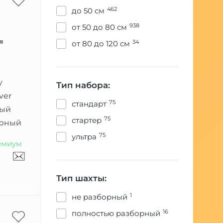
462
до 50 см
Hookah Box
938
от 50 до 80 см
ILLICIT
34
от 80 до 120 см
Japona Hookah
Koress
y
Тип набора:
ver
Lavoo
75
стандарт
вый
75
стартер
Maklaud
урный
75
ультра
Mamay Customs
емиум
Mattpear
Тип шахты:
MAXX
1
не разборный
Mexanika Smoke
16
полностью разборный