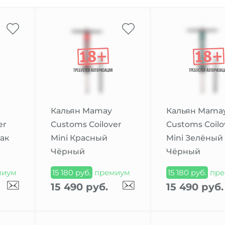
Кальян Mamay
Кальян Mama
er
Customs Coilover
Customs Coilo
ак
Mini Красный
Mini Зелёный
Чёрный
Чёрный
миум
15 180 руб.
премиум
15 180 руб.
пре
15 490 руб.
15 490 руб.