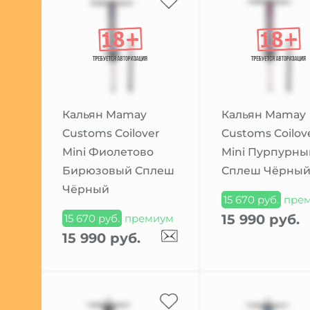
Кальян Mamay
Кальян Mamay
Customs Coilover
Customs Coilov
Mini Фиолетово
Mini Пурпурны
Бирюзовый Сплеш
Сплеш Чёрны
Чёрный
15 670 руб.
пре
15 990 руб.
15 670 руб.
премиум
15 990 руб.