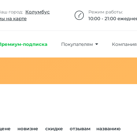
Добавлено максимальное кол-во товара
Товар добавлен в избранное
Товар удален из избранного
Товар добавлен в корзину
Промокод скопирован
Колумбус
Ваш город:
Режим работы:
мы на карте
10:00 - 21:00 ежедн
Премиум-подписка
Покупателям
Компания
цене
новизне
скидке
отзывам
названию