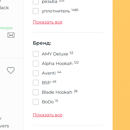
202
резьба
1
накладка
lack
1485
уплотнитель
211
плитка
Показать все
13
подсветка
емиум
235
полный комплект
8
полный комплект/сумка
Бренд:
208
сетка
53
AMY Deluxe
32
средство
122
Alpha Hookah
144
сумка
44
Avanti
106
уловитель сиропа
49
BSP
476
уплотнители
28
Blade Hookah
391
чаша
15
BoDo
1790
шахта
9
CWP
Показать все
y
11
шило
25
Conceptic Design
vers
1049
шланг
5