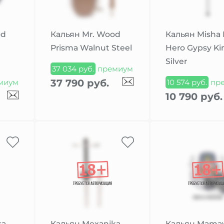
od
Кальян Mr. Wood
Кальян Misha 
Prisma Walnut Steel
Hero Gypsy Ki
Silver
37 034 руб.
премиум
37 790 руб.
миум
10 574 руб.
пр
10 790 руб.
ka
Кальян Mexanika
Кальян Mama