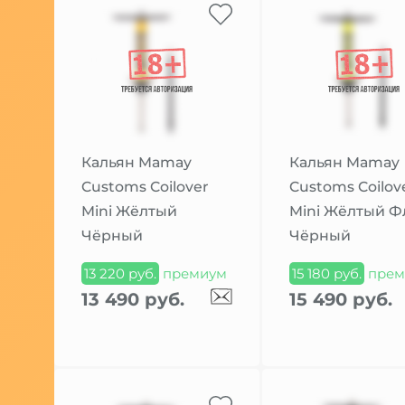
Кальян Mamay
Кальян Mamay
Customs Coilover
Customs Coilov
Mini Жёлтый
Mini Жёлтый 
Чёрный
Чёрный
13 220 руб.
премиум
15 180 руб.
прем
13 490 руб.
15 490 руб.