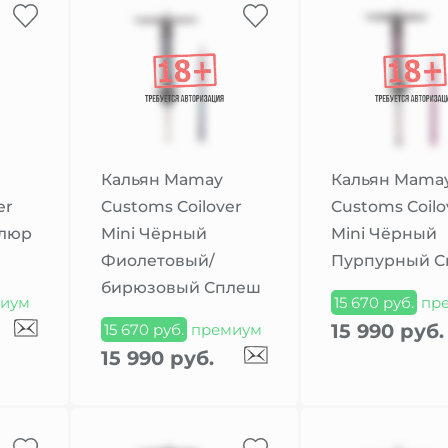
Кальян Mamay
Кальян Mama
er
Customs Coilover
Customs Coilo
Флюр
Mini Чёрный
Mini Чёрный
Фиолетовый/
Пурпурный 
бирюзовый Сплеш
иум
15 670 руб.
пр
15 990 руб.
15 670 руб.
премиум
15 990 руб.