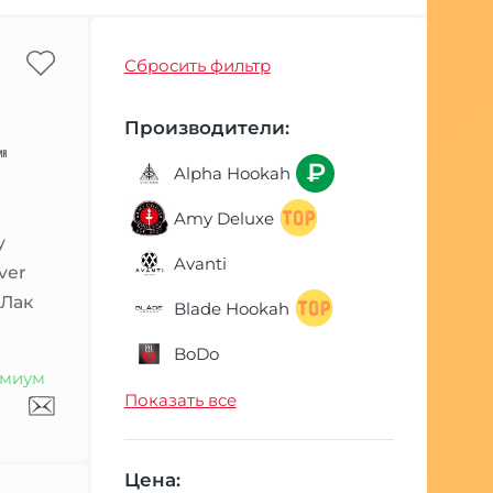
Сбросить фильтр
Производители:
Alpha Hookah
Amy Deluxe
y
Avanti
ver
 Лак
Blade Hookah
BoDo
миум
BSP
Показать все
Conceptic Design
Цена:
Craft