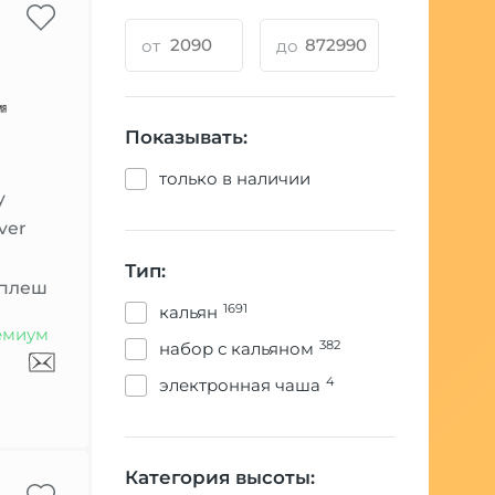
CWP
от
до
Darkside
DON
Показывать:
DSH
только в наличии
y
EL Bomber
ver
ENSO
Тип:
Сплеш
1691
кальян
ESS
емиум
382
набор с кальяном
EUPHORIA
4
электронная чаша
First Hookah
Honey Sigh
Категория высоты:
HOOB