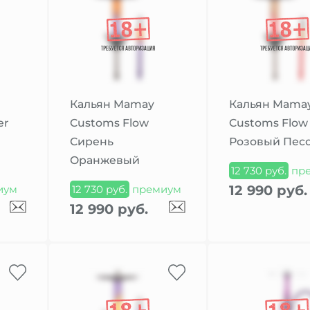
Кальян Mamay
Кальян Mama
er
Customs Flow
Customs Flow
Сирень
Розовый Пес
Оранжевый
12 730 руб.
пр
12 990 руб.
иум
12 730 руб.
премиум
12 990 руб.