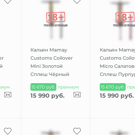
Кальян Mamay
Кальян Mama
er
Customs Coilover
Customs Coilo
й
Mini Золотой
Micro Салато
й
Сплеш Чёрный
Сплеш Пурп
миум
15 670 руб.
премиум
15 670 руб.
пр
15 990 руб.
15 990 руб.