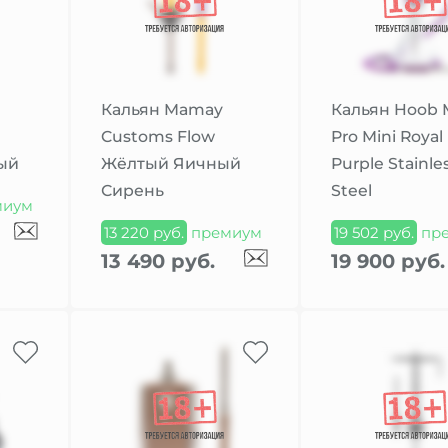
Кальян Mamay
Кальян Hoob 
Customs Flow
Pro Mini Royal
ый
Жёлтый Яичный
Purple Stainle
Сирень
Steel
миум
13 220 руб.
премиум
19 502 руб.
пр
13 490 руб.
19 900 руб.