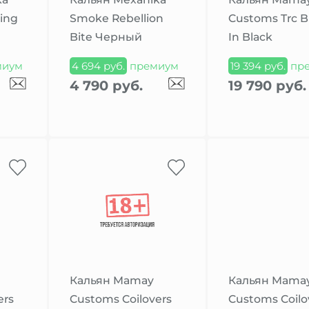
ing
Smoke Rebellion
Customs Trc B
Bite Черный
In Black
миум
4 694 руб.
премиум
19 394 руб.
пр
4 790 руб.
19 790 руб.
Кальян Mamay
Кальян Mama
ers
Customs Coilovers
Customs Coilo